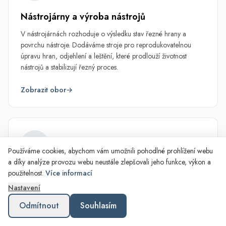
Nástrojárny a výroba nástrojů
V nástrojárnách rozhoduje o výsledku stav řezné hrany a
povrchu nástroje. Dodáváme stroje pro reprodukovatelnou
úpravu hran, odjehlení a leštění, které prodlouží životnost
nástrojů a stabilizují řezný proces.
Zobrazit obor
→
Používáme cookies, abychom vám umožnili pohodlné prohlížení webu
a díky analýze provozu webu neustále zlepšovali jeho funkce, výkon a
Automobilový průmysl
použitelnost.
Více informací
Nastavení
Automotive výroba žije sériovostí a opakovatelností — každý díl
musí být stejný jako ten předchozí. Zajistíme vám
Odmítnout
Souhlasím
reprodukovatelné omílání, úpravu nástrojů i čištění komponent,
které drží kvalitu napříč celou sérií.