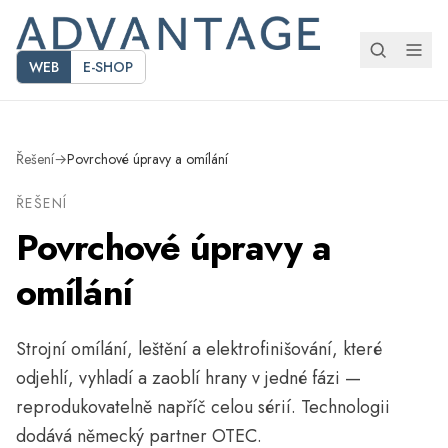
WEB
E-SHOP
Řešení
→
Povrchové úpravy a omílání
ŘEŠENÍ
Povrchové úpravy a
omílání
Strojní omílání, leštění a elektrofinišování, které
odjehlí, vyhladí a zaoblí hrany v jedné fázi —
reprodukovatelně napříč celou sérií. Technologii
dodává německý partner OTEC.