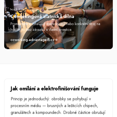
NÁŠ TIP
Coworkingová zlatnická dílna
Pronajměte si vybavený zlatnický stůl nebo konkrétní stroj na
hodiny — bez závazků a vlastní investice.
coworking.advantage-fl.cz
→
Jak omílání a elektrofinišování funguje
Princip je jednoduchý: obrobky se pohybují v
procesním médiu — brusných a lešticích chipech,
granulátech a kompoundech. Drobné částice obrušují