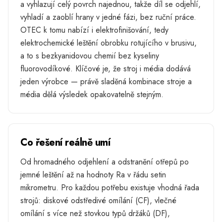
a vyhlazují celý povrch najednou, takže díl se odjehlí,
vyhladí a zaoblí hrany v jedné fázi, bez ruční práce.
OTEC k tomu nabízí i elektrofinišování, tedy
elektrochemické leštění obrobku rotujícího v brusivu,
a to s bezkyanidovou chemií bez kyseliny
fluorovodíkové. Klíčové je, že stroj i média dodává
jeden výrobce — právě sladěná kombinace stroje a
média dělá výsledek opakovatelně stejným.
Co řešení reálně umí
Od hromadného odjehlení a odstranění otřepů po
jemné leštění až na hodnoty Ra v řádu setin
mikrometru. Pro každou potřebu existuje vhodná řada
strojů: diskové odstředivé omílání (CF), vlečné
omílání s více než stovkou typů držáků (DF),