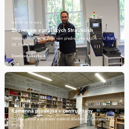
NAVŠTIVTE NÁS
Showroom v pražských Strašnicích
Většinu našich technologií vám předvedeme naživo — U Trati
38, Praha 10.
Domluvit ukázku
→
NAVŠTIVTE NÁS
Kamenná prodejna v centru Prahy
Drobné nářadí a spotřební materiál skladem — Soukenická 11,
Praha 1.