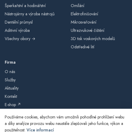
Šperkařství a hodinářství
Omílání
Nástrojárny a výroba nástrojů
Elektrofinišování
Dentální průmysl
Mikrosvařování
Aditivní výroba
Ultrazvukové čištění
Všechny obory →
3D tisk voskových modelů
Odstředivé lití
Firma
O nás
Služby
Aktuality
Kontakt
E-shop ↗
Používáme cookies, abychom vám umožnili pohodlné prohlížení webu
a díky analýze provozu webu neustále zlepšovali jeho funkce, výkon a
použitelnost.
Více informací