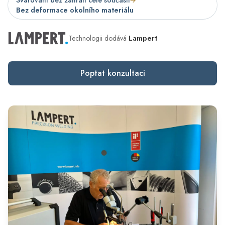
Svařování bez zahřátí celé součásti
→
Bez deformace okolního materiálu
Technologii dodává
Lampert
Poptat konzultaci