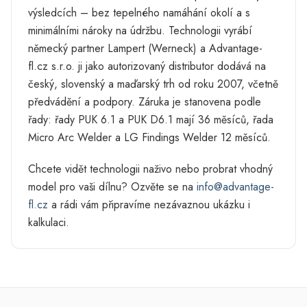
výsledcích – bez tepelného namáhání okolí a s
minimálními nároky na údržbu. Technologii vyrábí
německý partner Lampert (Werneck) a Advantage-
fl.cz s.r.o. ji jako autorizovaný distributor dodává na
český, slovenský a maďarský trh od roku 2007, včetně
předvádění a podpory. Záruka je stanovena podle
řady: řady PUK 6.1 a PUK D6.1 mají 36 měsíců, řada
Micro Arc Welder a LG Findings Welder 12 měsíců.
Chcete vidět technologii naživo nebo probrat vhodný
model pro vaši dílnu? Ozvěte se na
info@advantage-
fl.cz
a rádi vám připravíme nezávaznou ukázku i
kalkulaci.