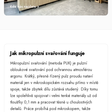
Kde nás najdete
→
Jak mikropulzní svařování funguje
Mikropulzní svařování (metoda PUK) je pulzní
obloukové svařování pod ochrannou atmosférou
argonu. Krátký, přesně řízený pulz proudu nataví
materiál jen v mikroskopickém rozsahu přímo v místě
spoje, takže zbytek dílu zůstává studený. Díky tomu
lze spolehlivě spojovat i velmi tenké materiály už od
tloušťky 0,1 mm a pracovat těsně u choulostivých
detailů. Práce probíhá pod mikroskopem, takže