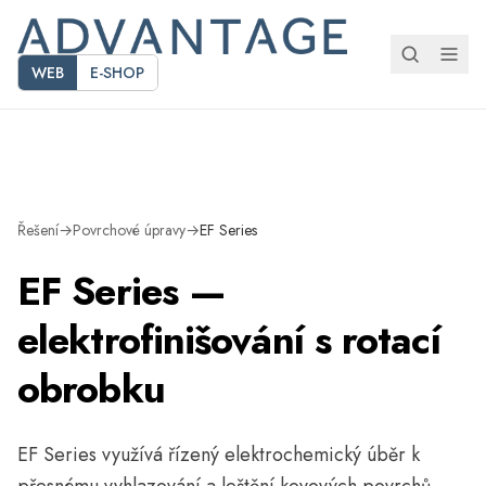
WEB
E-SHOP
Technické parametry
Ke stažení
Řešení
→
Povrchové úpravy
→
EF Series
EF Series —
elektrofinišování s rotací
obrobku
EF Series využívá řízený elektrochemický úběr k