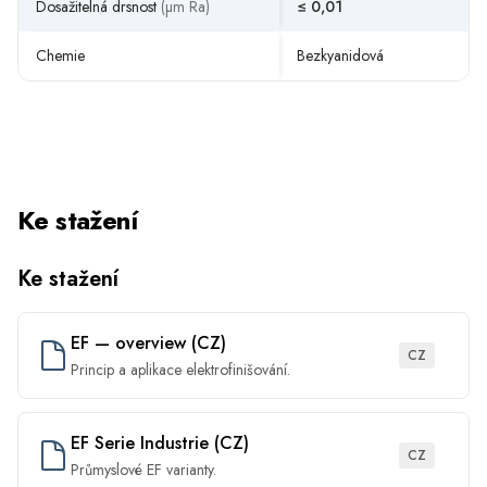
Dosažitelná drsnost
(µm Ra)
≤ 0,01
≤ 
Chemie
Bezkyanidová
Be
Ke stažení
Ke stažení
EF — overview (CZ)
CZ
Princip a aplikace elektrofinišování.
EF Serie Industrie (CZ)
CZ
Průmyslové EF varianty.