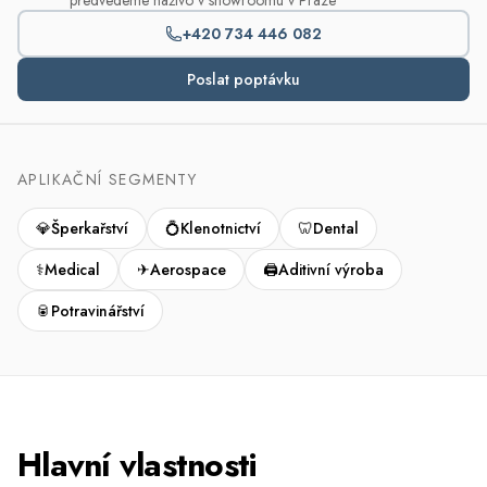
předvedeme naživo v showroomu v Praze
+420 734 446 082
Poslat poptávku
APLIKAČNÍ SEGMENTY
💎
Šperkařství
💍
Klenotnictví
🦷
Dental
⚕
Medical
✈
Aerospace
🖨
Aditivní výroba
🥫
Potravinářství
Hlavní vlastnosti