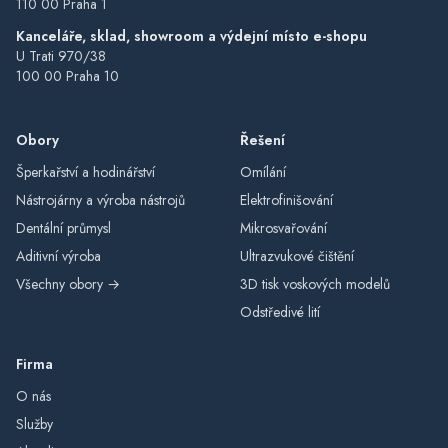
110 00 Praha 1
Kanceláře, sklad, showroom a výdejní místo e-shopu
U Trati 970/38
100 00 Praha 10
Obory
Řešení
Šperkařství a hodinářství
Omílání
Nástrojárny a výroba nástrojů
Elektrofinišování
Dentální průmysl
Mikrosvařování
Aditivní výroba
Ultrazvukové čištění
Všechny obory →
3D tisk voskových modelů
Odstředivé lití
Firma
O nás
Služby