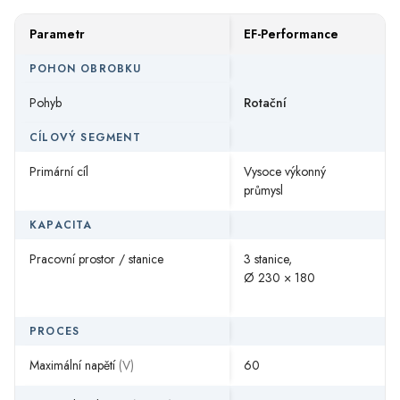
Parametr
EF-Performance
EF
POHON OBROBKU
Pohyb
Rotační
—
CÍLOVÝ SEGMENT
Primární cíl
Vysoce výkonný
Un
průmysl
KAPACITA
Pracovní prostor / stanice
3 stanice,
—
Ø
230 × 180
PROCES
Maximální napětí
(V)
60
6