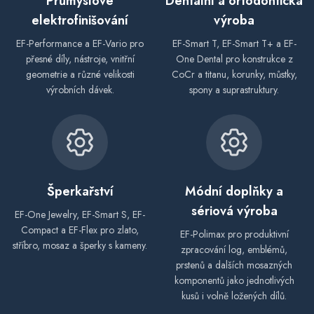
Průmyslové
Dentální a ortodontická
elektrofinišování
výroba
EF-Performance a EF-Vario pro
EF-Smart T, EF-Smart T+ a EF-
přesné díly, nástroje, vnitřní
One Dental pro konstrukce z
geometrie a různé velikosti
CoCr a titanu, korunky, můstky,
výrobních dávek.
spony a suprastruktury.
Šperkařství
Módní doplňky a
sériová výroba
EF-One Jewelry, EF-Smart S, EF-
Compact a EF-Flex pro zlato,
EF-Polimax pro produktivní
stříbro, mosaz a šperky s kameny.
zpracování log, emblémů,
prstenů a dalších mosazných
komponentů jako jednotlivých
kusů i volně ložených dílů.