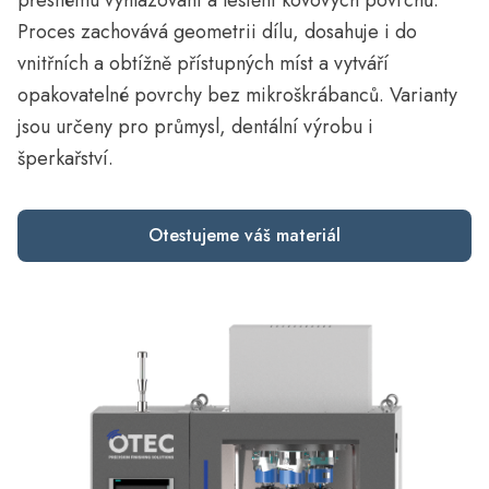
přesnému vyhlazování a leštění kovových povrchů.
Proces zachovává geometrii dílu, dosahuje i do
vnitřních a obtížně přístupných míst a vytváří
opakovatelné povrchy bez mikroškrábanců. Varianty
jsou určeny pro průmysl, dentální výrobu i
šperkařství.
Otestujeme váš materiál