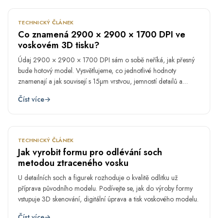
TECHNICKÝ ČLÁNEK
Co znamená 2900 × 2900 × 1700 DPI ve
voskovém 3D tisku?
Údaj 2900 × 2900 × 1700 DPI sám o sobě neříká, jak přesný
bude hotový model. Vysvětlujeme, co jednotlivé hodnoty
znamenají a jak souvisejí s 15µm vrstvou, jemností detailů a
kvalitou povrchu.
Číst více
→
BŘE
13.
TECHNICKÝ ČLÁNEK
Jak vyrobit formu pro odlévání soch
metodou ztraceného vosku
U detailních soch a figurek rozhoduje o kvalitě odlitku už
příprava původního modelu. Podívejte se, jak do výroby formy
vstupuje 3D skenování, digitální úprava a tisk voskového modelu.
Číst více
→