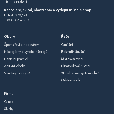
110 00 Praha 1
Kanceláře, sklad, showroom a výdejní místo e-shopu
U Trati 970/38
100 00 Praha 10
Obory
Řešení
Šperkařství a hodinářství
Omílání
Nástrojárny a výroba nástrojů
Elektrofinišování
Dentální průmysl
Mikrosvařování
Aditivní výroba
Ultrazvukové čištění
Všechny obory →
3D tisk voskových modelů
Odstředivé lití
Firma
O nás
Služby