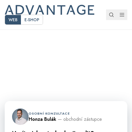
WEB
E-SHOP
CO JE NOVÉHO
Aktuality
Veletrhy a akce, produktové novinky, odborné články
a případové studie z praxe.
OSOBNÍ KONZULTACE
Honza Bulák
— obchodní zástupce