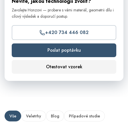
Nevíte, jakou technologii zvolit?
Zavolejte Honzovi — probere s vámi materiál, geometrii dílu i
cílový výsledek a doporučí postup.
+420 734 446 082
Poslat poptávku
Otestovat vzorek
Vše
Veletrhy
Blog
Případové studie
ŘÍJ
6.–9.