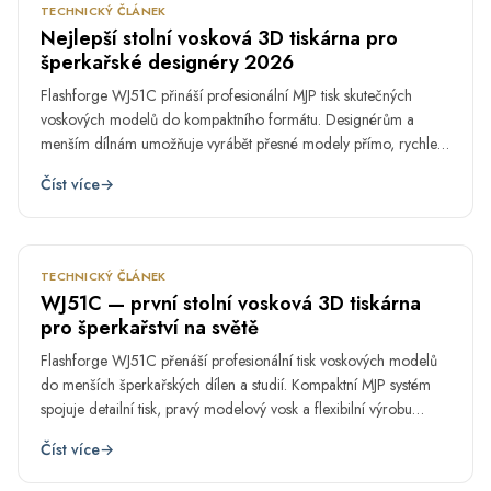
TECHNICKÝ ČLÁNEK
Nejlepší stolní vosková 3D tiskárna pro
šperkařské designéry 2026
Flashforge WJ51C přináší profesionální MJP tisk skutečných
voskových modelů do kompaktního formátu. Designérům a
menším dílnám umožňuje vyrábět přesné modely přímo, rychleji
upravovat návrhy a omezit závislost na externím tisku.
Číst více
→
DUB
2.
TECHNICKÝ ČLÁNEK
WJ51C — první stolní vosková 3D tiskárna
pro šperkařství na světě
Flashforge WJ51C přenáší profesionální tisk voskových modelů
do menších šperkařských dílen a studií. Kompaktní MJP systém
spojuje detailní tisk, pravý modelový vosk a flexibilní výrobu
prototypů i menších sérií.
Číst více
→
BŘE
16.