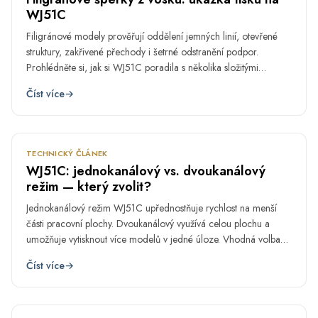
WJ51C
Filigránové modely prověřují oddělení jemných linií, otevřené
struktury, zakřivené přechody i šetrné odstranění podpor.
Prohlédněte si, jak si WJ51C poradila s několika složitými
šperkařskými geometriemi.
Číst více
→
DUB
29.
TECHNICKÝ ČLÁNEK
WJ51C: jednokanálový vs. dvoukanálový
režim — který zvolit?
Jednokanálový režim WJ51C upřednostňuje rychlost na menší
části pracovní plochy. Dvoukanálový využívá celou plochu a
umožňuje vytisknout více modelů v jedné úloze. Vhodná volba
proto závisí především na velikosti a naléhavosti konkrétní
Číst více
→
zakázky.
DUB
27.