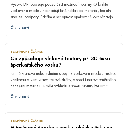
Vysoké DPI popisuje pouze část možností tiskárny. O kvalitě
voskového modelu rozhodují také kalibrace, materiál, teplotní
stabilita, podpory, údržba a schopnost opakovaně vyrábět stejné
výsledky.
Číst více
→
KVĚ
14.
TECHNICKÝ ČLÁNEK
Co způsobuje vlnkové textury při 3D tisku
šperkařského vosku?
Jemné kruhové nebo zvlněné stopy na voskovém modelu mohou
vzniknout vlivem vrstev, tiskové dráhy, vibrací i nerovnoměrného
nanášení materiálu. Podle vzhledu a směru textury lze určit
pravděpodobnou příčinu a zvolit vhodnou nápravu.
Číst více
→
KVĚ
7.
TECHNICKÝ ČLÁNEK
Filigránové šperky z vosku: ukázka tisku na