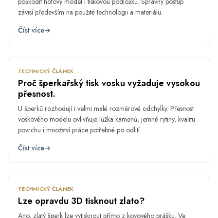
poškodit hotový model i tiskovou podložku. Správný postup
závisí především na použité technologii a materiálu.
Číst více
→
LED
20.
TECHNICKÝ ČLÁNEK
Proč šperkařský tisk vosku vyžaduje vysokou
přesnost.
U šperků rozhodují i velmi malé rozměrové odchylky. Přesnost
voskového modelu ovlivňuje lůžka kamenů, jemné rytiny, kvalitu
povrchu i množství práce potřebné po odlití.
Číst více
→
LED
8.
TECHNICKÝ ČLÁNEK
Lze opravdu 3D tisknout zlato?
Ano, zlatý šperk lze vytisknout přímo z kovového prášku. Ve