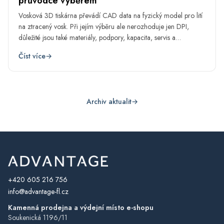
průvodce výběrem
Vosková 3D tiskárna převádí CAD data na fyzický model pro lití
na ztracený vosk. Při jejím výběru ale nerozhoduje jen DPI,
důležité jsou také materiály, podpory, kapacita, servis a
návaznost na celý výrobní proces.
Číst více
→
Archiv aktualit
→
+420 605 216 756
info@advantage-fl.cz
Kamenná prodejna a výdejní místo e-shopu
Soukenická 1196/11