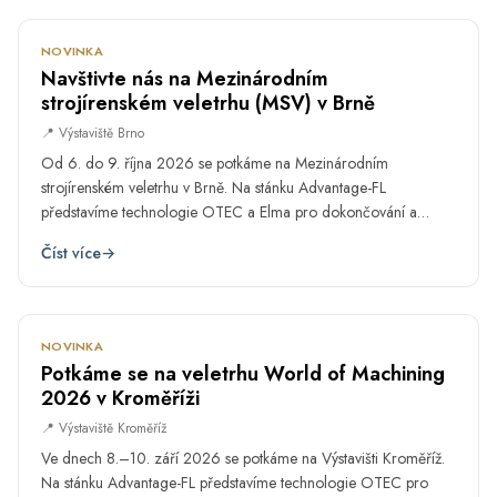
NOVINKA
Navštivte nás na Mezinárodním
strojírenském veletrhu (MSV) v Brně
📍 Výstaviště Brno
Od 6. do 9. října 2026 se potkáme na Mezinárodním
strojírenském veletrhu v Brně. Na stánku Advantage-FL
představíme technologie OTEC a Elma pro dokončování a
čištění precizních dílů. Přineste vlastní vzorek a proberte s námi
Číst více
→
konkrétní výrobní problém.
ZÁŘ
8.–10.
NOVINKA
Potkáme se na veletrhu World of Machining
2026 v Kroměříži
📍 Výstaviště Kroměříž
Ve dnech 8.–10. září 2026 se potkáme na Výstavišti Kroměříž.
Na stánku Advantage-FL představíme technologie OTEC pro