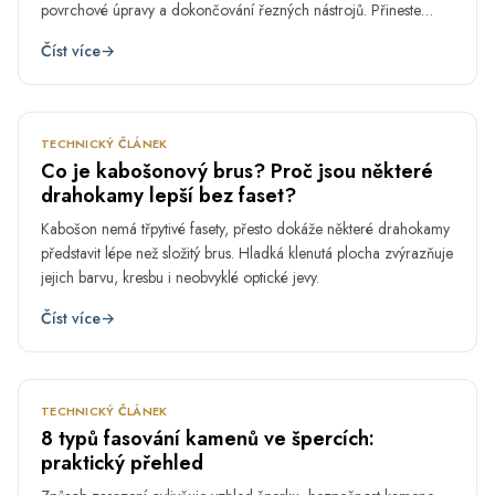
povrchové úpravy a dokončování řezných nástrojů. Přineste
vlastní díl a proberte jeho zpracování přímo s našimi specialisty.
Číst více
→
ČVN
12.
TECHNICKÝ ČLÁNEK
Co je kabošonový brus? Proč jsou některé
drahokamy lepší bez faset?
Kabošon nemá třpytivé fasety, přesto dokáže některé drahokamy
představit lépe než složitý brus. Hladká klenutá plocha zvýrazňuje
jejich barvu, kresbu i neobvyklé optické jevy.
Číst více
→
ČVN
5.
TECHNICKÝ ČLÁNEK
8 typů fasování kamenů ve špercích:
praktický přehled