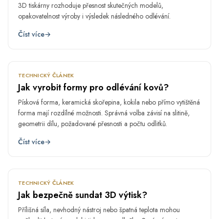
3D tiskárny rozhoduje přesnost skutečných modelů,
opakovatelnost výroby i výsledek následného odlévání.
Číst více
→
LED
30.
TECHNICKÝ ČLÁNEK
Jak vyrobit formy pro odlévání kovů?
Písková forma, keramická skořepina, kokila nebo přímo vytištěná
forma mají rozdílné možnosti. Správná volba závisí na slitině,
geometrii dílu, požadované přesnosti a počtu odlitků.
Číst více
→
LED
29.
TECHNICKÝ ČLÁNEK
Jak bezpečně sundat 3D výtisk?
Přílišná síla, nevhodný nástroj nebo špatná teplota mohou