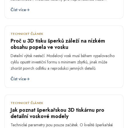
kontinuální výrobu.
Číst více
→
ÚNO
6.
TECHNICKÝ ČLÁNEK
Proč u 3D tisku šperků záleží na nízkém
obsahu popela ve vosku
Detailní výtisk nestačí. Modelový vosk musí během vypalovacího
cyklu opustit investiční formu s minimem zbytků, jinak může
zhoršit povrch odlitku a reprodukci jemných detailů.
Číst více
→
ÚNO
2.
TECHNICKÝ ČLÁNEK
Jak poznat šperkařskou 3D tiskárnu pro
detailní voskové modely
Technické parametry jsou pouze začátek. O kvalitě šperkařské