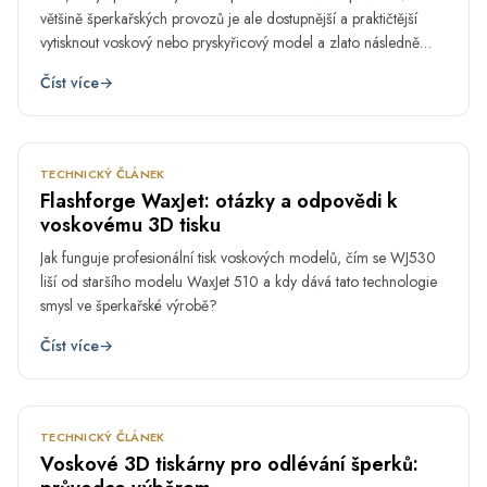
většině šperkařských provozů je ale dostupnější a praktičtější
vytisknout voskový nebo pryskyřicový model a zlato následně
odlít.
Číst více
→
LED
1.
TECHNICKÝ ČLÁNEK
Flashforge WaxJet: otázky a odpovědi k
voskovému 3D tisku
Jak funguje profesionální tisk voskových modelů, čím se WJ530
liší od staršího modelu WaxJet 510 a kdy dává tato technologie
smysl ve šperkařské výrobě?
Číst více
→
LIS
28.
TECHNICKÝ ČLÁNEK
Voskové 3D tiskárny pro odlévání šperků: