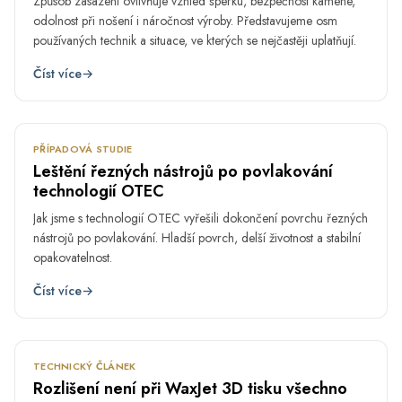
Způsob zasazení ovlivňuje vzhled šperku, bezpečnost kamene,
odolnost při nošení i náročnost výroby. Představujeme osm
používaných technik a situace, ve kterých se nejčastěji uplatňují.
Číst více
→
ČVN
5.
PŘÍPADOVÁ STUDIE
Leštění řezných nástrojů po povlakování
technologií OTEC
Jak jsme s technologií OTEC vyřešili dokončení povrchu řezných
nástrojů po povlakování. Hladší povrch, delší životnost a stabilní
opakovatelnost.
Číst více
→
KVĚ
29.
TECHNICKÝ ČLÁNEK
Rozlišení není při WaxJet 3D tisku všechno