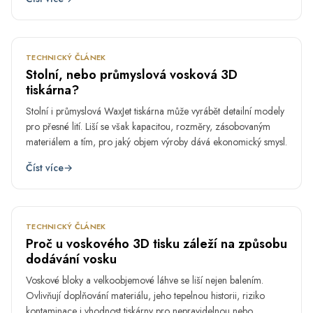
BŘE
5.
TECHNICKÝ ČLÁNEK
Stolní, nebo průmyslová vosková 3D
tiskárna?
Stolní i průmyslová WaxJet tiskárna může vyrábět detailní modely
pro přesné lití. Liší se však kapacitou, rozměry, zásobovaným
materiálem a tím, pro jaký objem výroby dává ekonomický smysl.
Číst více
→
ÚNO
27.
TECHNICKÝ ČLÁNEK
Proč u voskového 3D tisku záleží na způsobu
dodávání vosku
Voskové bloky a velkoobjemové láhve se liší nejen balením.
Ovlivňují doplňování materiálu, jeho tepelnou historii, riziko
kontaminace i vhodnost tiskárny pro nepravidelnou nebo